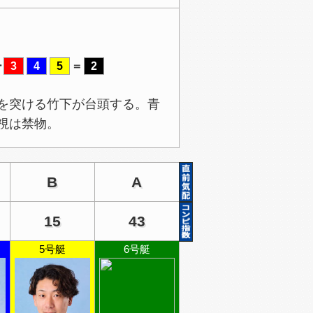
ー
3
4
5
＝
2
を突ける竹下が台頭する。青
視は禁物。
B
A
15
43
5号艇
6号艇