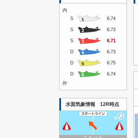
内
S
6.74
S
6.73
S
6.71
D
6.73
D
6.75
D
6.74
外
水面気象情報 12R時点
スタンド