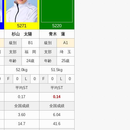
5271
5220
杉山 太陽
青木 蓮
級別
B1
級別
A1
岡
支部
福 岡
支部
埼 玉
年齢
24歳
年齢
25歳
52.0kg
51.5kg
0
F
0
L
0
F
0
L
0
平均ST
平均ST
0.17
0.14
全国成績
全国成績
3.60
6.04
14.7
41.6