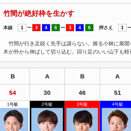
竹間が絶好枠を生かす
本線
1
ー
3
4
6
ー
3
4
6
押さえ
1
竹間が行き足鋭く先手は譲らない。握る小林に展開
木が外から伸ばして切り込む。回り足のいい山下も軽
B
A
B
A
54
30
46
51
1号艇
2号艇
3号艇
4号艇