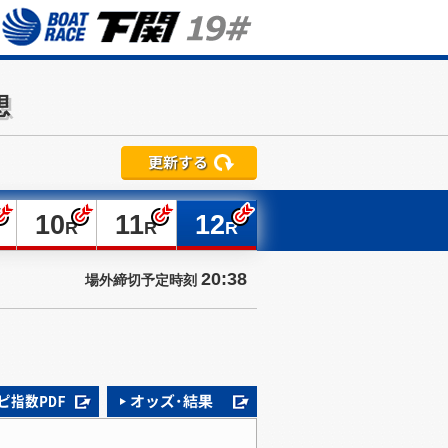
想
10
11
12
R
R
R
20:38
場外締切予定時刻