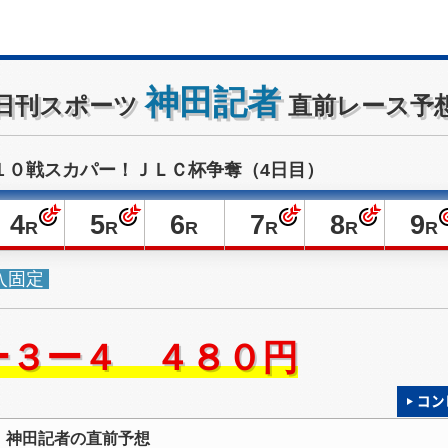
神田記者
日刊スポーツ
直前レース予
１０戦スカパー！ＪＬＣ杯争奪（4日目）
4
5
6
7
8
9
R
R
R
R
R
R
入固定
ー３ー４ ４８０円
神田記者の直前予想