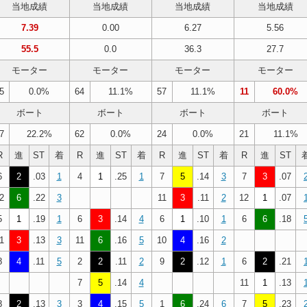
当地成績
当地成績
当地成績
当地成績
7.39
0.00
6.27
5.56
55.5
0.0
36.3
27.7
モーター
モーター
モーター
モーター
5
0.0%
64
11.1%
57
11.1%
11
60.0%
ボート
ボート
ボート
ボート
7
22.2%
62
0.0%
24
0.0%
21
11.1%
R
進
ST
着
R
進
ST
着
R
進
ST
着
R
進
ST
6
2
.03
1
4
1
.25
1
7
5
.14
3
7
3
.07
2
6
.22
3
11
3
.11
2
12
1
.07
5
1
.19
1
6
3
.14
4
6
1
.10
1
6
6
.18
1
3
.13
3
11
6
.16
5
10
4
.16
2
8
4
.11
5
2
2
.11
2
9
2
.12
1
6
2
.21
7
5
.14
4
11
1
.13
8
2
.13
3
3
4
.15
5
1
6
.24
6
7
5
.23