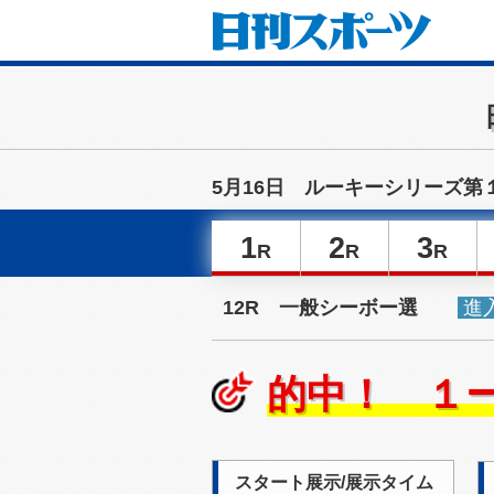
5月16日 ルーキーシリーズ第
1
2
3
R
R
R
12R 一般シーボー選
進
的中！ １
スタート展示/展示タイム