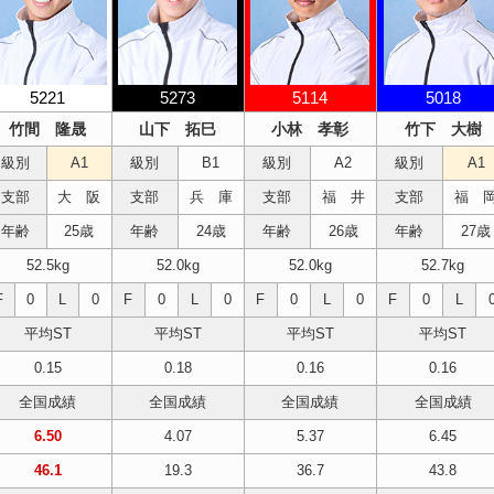
5221
5273
5114
5018
竹間 隆晟
山下 拓巳
小林 孝彰
竹下 大樹
級別
A1
級別
B1
級別
A2
級別
A1
支部
大 阪
支部
兵 庫
支部
福 井
支部
福 
年齢
25歳
年齢
24歳
年齢
26歳
年齢
27歳
52.5kg
52.0kg
52.0kg
52.7kg
F
0
L
0
F
0
L
0
F
0
L
0
F
0
L
平均ST
平均ST
平均ST
平均ST
0.15
0.18
0.16
0.16
全国成績
全国成績
全国成績
全国成績
6.50
4.07
5.37
6.45
46.1
19.3
36.7
43.8