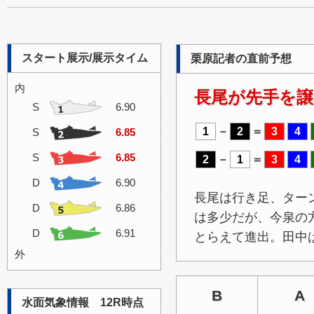
スタート展示/展示タイム
栗原記者の直前予想
内
長尾が先手を譲
S
6.90
1
－
2
＝
3
4
S
6.85
S
6.85
2
－
1
＝
3
4
D
6.90
長尾は行き足、ター
D
6.86
は多少だが、今泉の
D
6.91
とらえて進出。田中
外
B
A
水面気象情報 12R時点