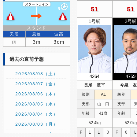
51
51
1号艇
2号艇
スタンド
天候
風速
波高
雨
3m
3cm
過去の直前予想
2026/08/08（土）
4264
4759
2026/08/07（金）
長尾 章平
今泉 友
2026/08/06（木）
級別
A1
級別
2026/08/05（水）
支部
山 口
支部
年齢
41歳
年齢
2026/08/04（火）
52.4kg
52.0kg
2026/08/03（月）
F
1
L
0
F
0
L
2026/07/31（金）