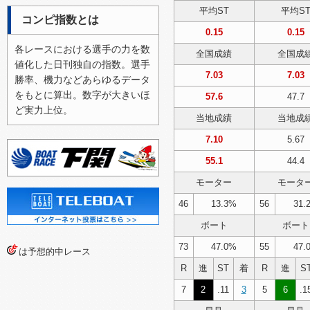
平均ST
平均S
2026/07/30（木）
コンピ指数とは
0.15
0.15
2026/07/29（水）
各レースにおける選手の力を数
全国成績
全国成
2026/07/28（火）
値化した日刊独自の指数。選手
7.03
7.03
勝率、機力などあらゆるデータ
2026/07/27（月）
をもとに算出。数字が大きいほ
57.6
47.7
2026/07/24（金）
ど実力上位。
当地成績
当地成
2026/07/23（木）
7.10
5.67
2026/07/22（水）
55.1
44.4
2026/07/21（火）
モーター
モータ
2026/07/20（月）
46
13.3%
56
31.
2026/07/19（日）
ボート
ボート
2026/07/13（月）
73
47.0%
55
47.
は予想的中レース
2026/07/12（日）
R
進
ST
着
R
進
S
7
2
.11
3
5
6
.1
2026/07/11（土）