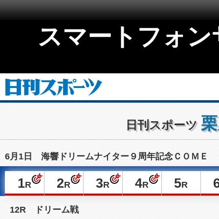
スマートフォン
栗
日刊スポーツ
6月1日 海響ドリームナイター９周年記念ＣＯＭＥ 
1
2
3
4
5
R
R
R
R
R
12R ドリーム戦