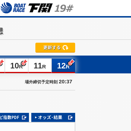
想
10
11
12
R
R
R
20:37
場外締切予定時刻