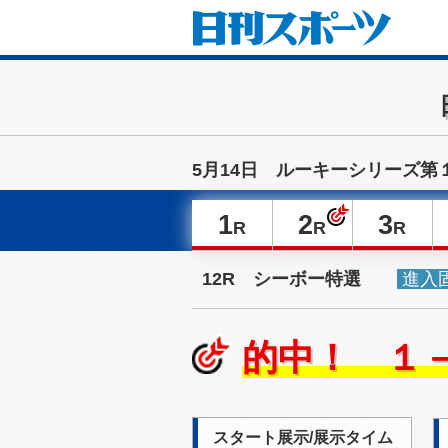
5月14日 ルーキーシリーズ第
1
2
3
R
R
R
12R シーボー特選
進入
的中！ １
スタート展示/展示タイム