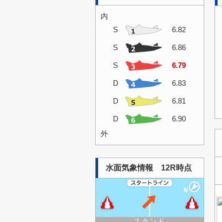
内
S
6.82
S
6.86
S
6.79
D
6.83
D
6.81
D
6.90
外
水面気象情報 12R時点
スタンド