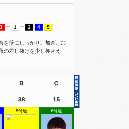
3
ー
1
ー
2
4
5
倉を壁にしっかり。加倉、加
藤の差し抜けを少し押さえ
B
C
38
15
5号艇
6号艇