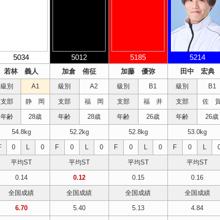
5034
5012
5185
5214
若林 義人
加倉 侑征
加藤 優弥
田中 宏典
級別
A1
級別
A2
級別
B1
級別
B1
支部
静 岡
支部
福 岡
支部
福 井
支部
佐 
年齢
28歳
年齢
28歳
年齢
26歳
年齢
26歳
54.8kg
52.2kg
52.8kg
53.0kg
F
0
L
0
F
0
L
0
F
0
L
0
F
0
L
平均ST
平均ST
平均ST
平均ST
0.14
0.12
0.15
0.16
全国成績
全国成績
全国成績
全国成績
6.70
5.40
5.13
4.84