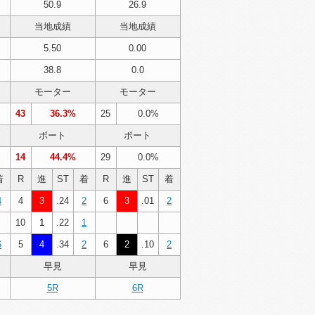
50.9
26.9
当地成績
当地成績
5.50
0.00
38.8
0.0
モーター
モーター
43
36.3%
25
0.0%
ボート
ボート
14
44.4%
29
0.0%
着
R
進
ST
着
R
進
ST
着
4
4
3
.24
2
6
3
.01
2
10
1
.22
1
6
5
4
.34
2
6
2
.10
2
早見
早見
5R
6R