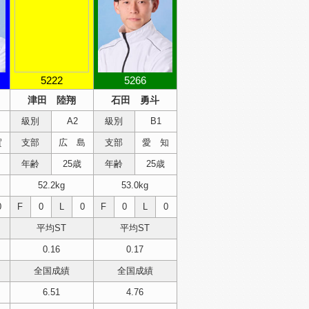
5222
5266
津田 陸翔
石田 勇斗
級別
A2
級別
B1
賀
支部
広 島
支部
愛 知
年齢
25歳
年齢
25歳
52.2kg
53.0kg
0
F
0
L
0
F
0
L
0
平均ST
平均ST
0.16
0.17
全国成績
全国成績
6.51
4.76