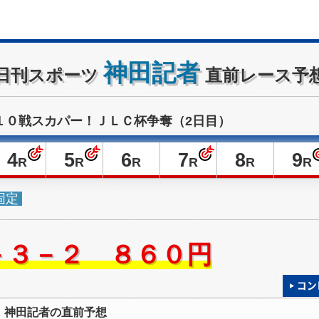
神田記者
日刊スポーツ
直前レース予
１０戦スカパー！ＪＬＣ杯争奪（2日目）
4
5
6
7
8
9
R
R
R
R
R
R
固定
－３－２ ８６０円
神田記者の直前予想