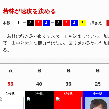
若林が速攻を決める
本線
1
ー
2
3
4
ー
2
3
4
5
押さえ
若林は行き足が良くてスタートも決まっている。加
藤、田中と大きな機力差はない。回り足の良かった加
る。
A
B
B
B
55
40
36
25
1号艇
2号艇
3号艇
4号艇