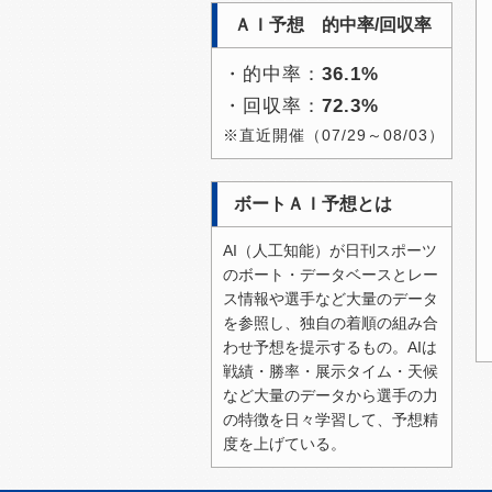
2026/07/23（木）
ＡＩ予想 的中率/回収率
2026/07/22（水）
・的中率：
36.1%
2026/07/21（火）
・回収率：
72.3%
2026/07/20（月）
※直近開催（07/29～08/03）
2026/07/19（日）
2026/07/15（水）
ボートＡＩ予想とは
2026/07/14（火）
AI（人工知能）が日刊スポーツ
2026/07/13（月）
のボート・データベースとレー
ス情報や選手など大量のデータ
2026/07/12（日）
を参照し、独自の着順の組み合
2026/07/11（土）
わせ予想を提示するもの。AIは
戦績・勝率・展示タイム・天候
2026/07/10（金）
など大量のデータから選手の力
2026/07/06（月）
の特徴を日々学習して、予想精
度を上げている。
2026/07/05（日）
2026/07/04（土）