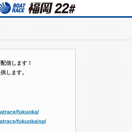
斉配信します！
提供します。
oatrace/fukuoka/
atrace/fukuoka/sp/