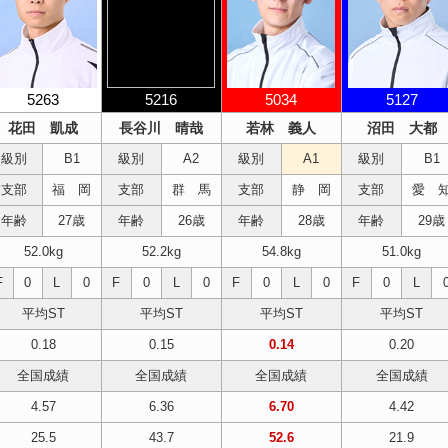
5263
5216
5034
5127
花田 凱成
長谷川 晴哉
若林 義人
沼田 大都
級別
B1
級別
A2
級別
A1
級別
B1
支部
福 岡
支部
群 馬
支部
静 岡
支部
愛 
年齢
27歳
年齢
26歳
年齢
28歳
年齢
29歳
52.0kg
52.2kg
54.8kg
51.0kg
F
0
L
0
F
0
L
0
F
0
L
0
F
0
L
平均ST
平均ST
平均ST
平均ST
0.18
0.15
0.14
0.20
全国成績
全国成績
全国成績
全国成績
4.57
6.36
6.70
4.42
25.5
43.7
52.6
21.9