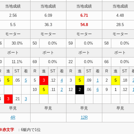
当地成績
当地成績
当地成績
当地成績
2.56
6.09
6.71
4.48
5.5
36.3
54.8
28.5
モーター
モーター
モーター
モーター
6
30.0%
50
0.0%
59
0.0%
58
0.0%
ボート
ボート
ボート
ボート
0
11.1%
69
0.0%
22
0.0%
66
0.0%
R
進
ST
着
R
進
ST
着
R
進
ST
着
R
進
ST
6
5
.05
5
5
3
.12
4
3
5
.09
1
2
5
.18
10
5
.11
2
12
2
.06
6
9
1
.12
4
3
.21
3
早見
早見
早見
早見
4R
12R
※赤文字
：6艇内で1位