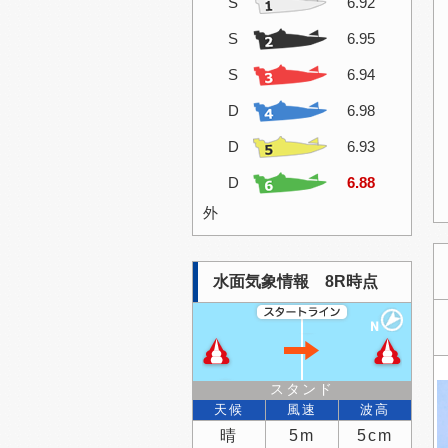
S
6.92
S
6.95
S
6.94
D
6.98
D
6.93
D
6.88
外
水面気象情報 8R時点
スタンド
天候
風速
波高
晴
5m
5cm