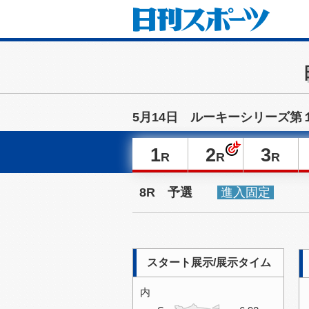
5月14日 ルーキーシリーズ第
1
2
3
R
R
R
8R 予選
進入固定
スタート展示/展示タイム
内