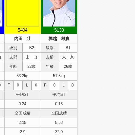
5404
5133
内田 壮
堀越 雄貴
級別
B2
級別
B1
知
支部
山 口
支部
東 京
年齢
22歳
年齢
26歳
53.2kg
51.5kg
0
F
0
L
0
F
0
L
0
平均ST
平均ST
0.24
0.16
全国成績
全国成績
2.15
5.58
2.9
32.0