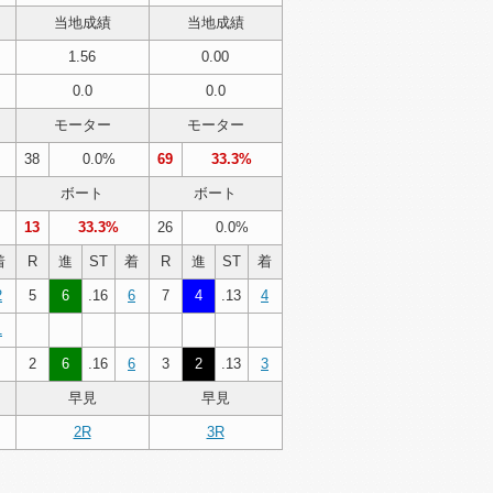
当地成績
当地成績
1.56
0.00
0.0
0.0
モーター
モーター
38
0.0%
69
33.3%
ボート
ボート
13
33.3%
26
0.0%
着
R
進
ST
着
R
進
ST
着
2
5
6
.16
6
7
4
.13
4
1
2
6
.16
6
3
2
.13
3
早見
早見
2R
3R