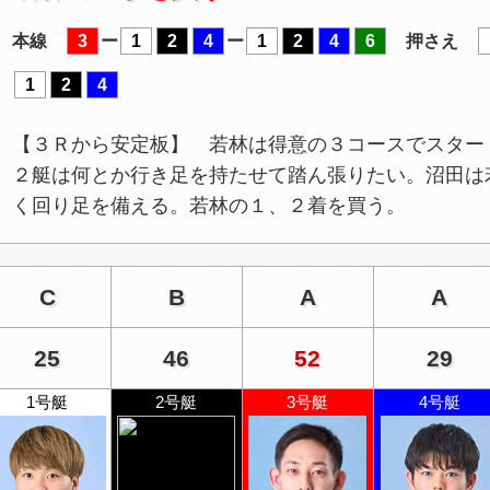
本線
3
ー
1
2
4
ー
1
2
4
6
押さえ
1
2
4
【３Ｒから安定板】 若林は得意の３コースでスター
２艇は何とか行き足を持たせて踏ん張りたい。沼田は
く回り足を備える。若林の１、２着を買う。
C
B
A
A
25
46
52
29
1号艇
2号艇
3号艇
4号艇