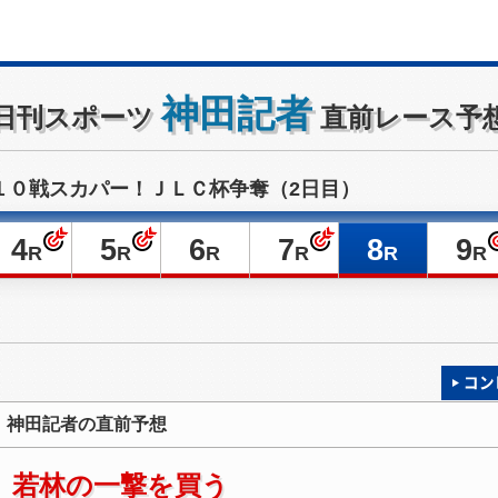
神田記者
日刊スポーツ
直前レース予
１０戦スカパー！ＪＬＣ杯争奪（2日目）
4
5
6
7
8
9
R
R
R
R
R
R
神田記者の直前予想
若林の一撃を買う