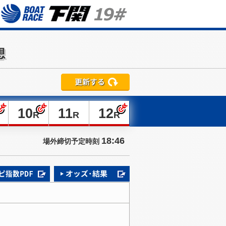
想
10
11
12
R
R
R
18:46
場外締切予定時刻