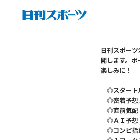
日刊スポーツ
開します。ボ
楽しみに！
◎スタート
◎密着予想
◎直前気配（
◎ＡＩ予想
◎コンピ指