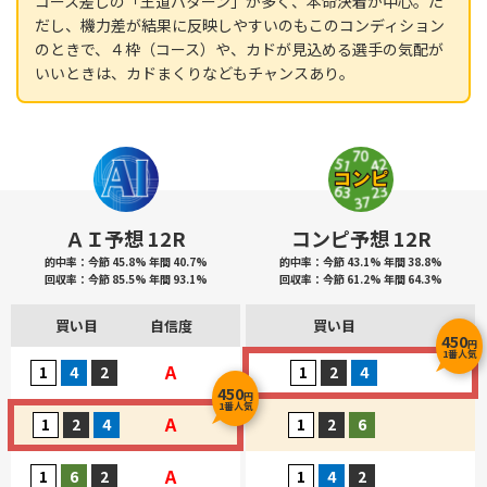
コース差しの「王道パターン」が多く、本命決着が中心。た
だし、機力差が結果に反映しやすいのもこのコンディション
のときで、４枠（コース）や、カドが見込める選手の気配が
いいときは、カドまくりなどもチャンスあり。
ＡＩ予想 12R
コンピ予想 12R
的中率：今節 45.8% 年間 40.7%
的中率：今節 43.1% 年間 38.8%
回収率：今節 85.5% 年間 93.1%
回収率：今節 61.2% 年間 64.3%
買い目
自信度
買い目
450
円
1番人気
A
450
円
1番人気
A
A