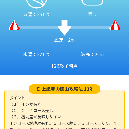
気温：25.0℃
曇り
風速：2m
水温：22.0℃
波高：2cm
12R終了時点
渕上記者の徳山攻略法 12R
ポイント
（１）インが有利
（２）２、４コース差し
（３）機力差が反映しやすい
インコースが絶対有利。２コース差し、３コースまくり、４