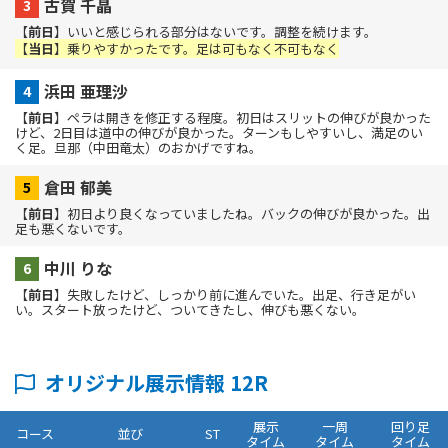
古賀 千晶
【
前日
】いいと感じられる部分はないです。調整を続けます。
【
当日
】乗りやすかったです。足は可もなく不可もなく
浜田 亜理沙
【
前日
】ペラは開きを修正する程度。初日はスリットの伸びが良かった
けど、2日目は道中の伸びが良かった。ターンもしやすいし、満足のい
く足。旦那（中田竜太）のおかげですね。
倉田 郁美
【
前日
】初日より良くなっていましたね。バックの伸びが良かった。出
足も悪くないです。
中川 りな
【
前日
】失敗したけど、しっかり前に進んでいた。出足、行き足がい
い。スタート放ったけど、ついてきたし、伸びも悪くない。
オリジナル展示情報 12R
展示
一周
回り足
コース
並び
ST
タイム
タイム
タイム