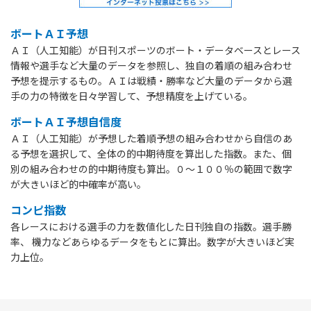
ボートＡＩ予想
ＡＩ（人工知能）が日刊スポーツのボート・データベースとレース
情報や選手など大量のデータを参照し、独自の着順の組み合わせ
予想を提示するもの。ＡＩは戦績・勝率など大量のデータから選
手の力の特徴を日々学習して、予想精度を上げている。
ボートＡＩ予想自信度
ＡＩ（人工知能）が予想した着順予想の組み合わせから自信のあ
る予想を選択して、全体の的中期待度を算出した指数。また、個
別の組み合わせの的中期待度も算出。０～１００％の範囲で数字
が大きいほど的中確率が高い。
コンピ指数
各レースにおける選手の力を数値化した日刊独自の指数。選手勝
率、 機力などあらゆるデータをもとに算出。数字が大きいほど実
力上位。