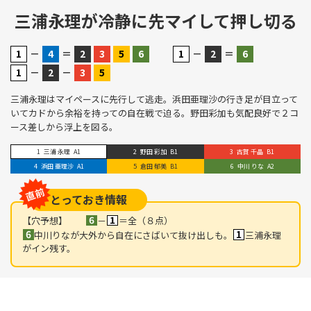
三浦永理が冷静に先マイして押し切る
－
＝
－
＝
－
－
三浦永理はマイペースに先行して逃走。浜田亜理沙の行き足が目立って
いてカドから余裕を持っての自在戦で迫る。野田彩加も気配良好で２コ
ース差しから浮上を図る。
三浦 永理
A1
野田 彩加
B1
古賀 千晶
B1
浜田 亜理沙
A1
倉田 郁美
B1
中川 りな
A2
とっておき情報
【穴予想】
－
＝全（８点）
中川りなが大外から自在にさばいて抜け出しも。
三浦永理
がイン残す。