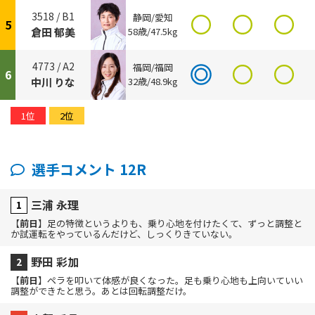
3518 /
B1
静岡/愛知
5
倉田 郁美
58歳/47.5kg
4773 /
A2
福岡/福岡
6
中川 りな
32歳/48.9kg
1位
2位
選手コメント 12R
三浦 永理
【
前日
】足の特徴というよりも、乗り心地を付けたくて、ずっと調整と
か試運転をやっているんだけど、しっくりきていない。
野田 彩加
【
前日
】ペラを叩いて体感が良くなった。足も乗り心地も上向いていい
調整ができたと思う。あとは回転調整だけ。