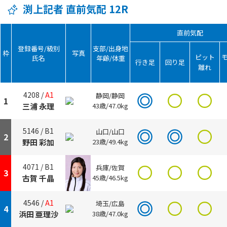
渕上記者 直前気配 12R
直前気配
登録番号/級別
支部/出身地
枠
写真
ピット
氏名
年齢/体重
行き足
回り足
離れ
4208 /
A1
静岡/静岡
1
三浦 永理
43歳/47.0kg
5146 /
B1
山口/山口
2
野田 彩加
23歳/49.4kg
4071 /
B1
兵庫/佐賀
3
古賀 千晶
45歳/46.5kg
4546 /
A1
埼玉/広島
4
浜田 亜理沙
38歳/47.0kg