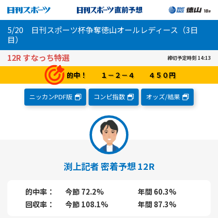
5/20 日刊スポーツ杯争奪徳山オールレディース（3日
目）
12R すなっち特選
締切予定時刻 14:13
的中！ １－２－４ ４５０円
ニッカンPDF
版
コンピ指数
オッズ/結果
渕上記者 密着予想 12R
的中率
今節 72.2%
年間 60.3%
回収率
今節 108.1%
年間 87.3%