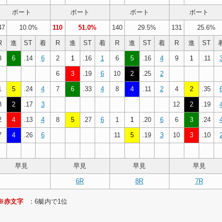
ボート
ボート
ボート
ボート
47
10.0%
110
51.0%
140
29.5%
131
25.6%
R
進
ST
着
R
進
ST
着
R
進
ST
着
R
進
ST
3
6
.14
6
2
1
.16
1
6
5
.16
4
9
1
.11
6
3
.19
6
10
2
.25
2
1
5
.24
4
7
6
.33
4
8
4
.11
2
4
2
.35
8
2
.17
3
12
2
.19
2
4
.13
4
8
5
.27
6
1
1
.20
6
6
3
.24
7
4
.26
6
11
5
.19
3
10
3
.10
早見
早見
早見
早見
6R
8R
7R
※赤文字
：6艇内で1位