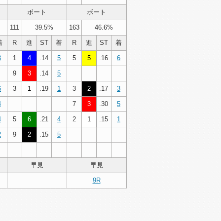
ボート
ボート
111
39.5%
163
46.6%
着
R
進
ST
着
R
進
ST
着
3
1
4
.14
5
5
5
.16
6
9
3
.14
5
6
3
1
.19
1
3
2
.17
3
4
7
3
.30
5
4
5
6
.21
4
2
1
.15
1
2
9
2
.15
5
早見
早見
9R