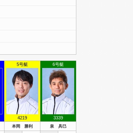
5号艇
6号艇
4219
3339
本岡 勝利
泉 具巳