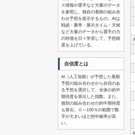
ス情報や選手など大量のデータ
2026/07/20（月）
を参照し、独自の着順の組み合
2026/07/19（日）
わせ予想を提示するもの。AIは
戦績・勝率・展示タイム・天候
2026/07/15（水）
など大量のデータから選手の力
2026/07/14（火）
の特徴を日々学習して、予想精
度を上げている。
2026/07/13（月）
2026/07/12（日）
自信度とは
2026/07/11（土）
AI（人工知能）が予想した着順
2026/07/10（金）
予想の組み合わせから自信のあ
2026/07/06（月）
る予想を選択して、全体の的中
期待度を算出した指数。また、
2026/07/05（日）
個別の組み合わせの的中期待度
2026/07/04（土）
も算出。０～100％の範囲で数
字が大きいほど的中確率が高
2026/07/03（金）
い。
2026/07/02（木）
4