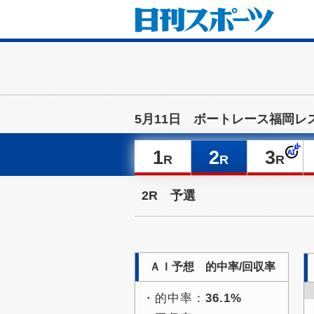
5月11日 ボートレース福岡レ
1
2
3
R
R
R
2R 予選
ＡＩ予想 的中率/回収率
・的中率：
36.1%