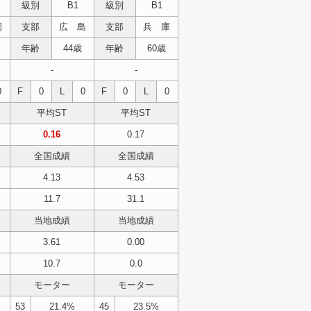
級別
B1
級別
B1
岡
支部
広 島
支部
兵 庫
年齢
44歳
年齢
60歳
-
-
0
F
0
L
0
F
0
L
0
平均ST
平均ST
0.16
0.17
全国成績
全国成績
4.13
4.53
11.7
31.1
当地成績
当地成績
3.61
0.00
10.7
0.0
モーター
モーター
53
21.4%
45
23.5%