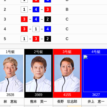
2
1
－
4
－
3
B
3
3
－
4
－
2
C
4
3
－
1
－
4
C
5
1
－
3
－
2
C
1号艇
2号艇
3号艇
4号艇
3928
3989
4155
3627
林 恵祐
熊本 英一
長野 壮志郎
井上 恵一