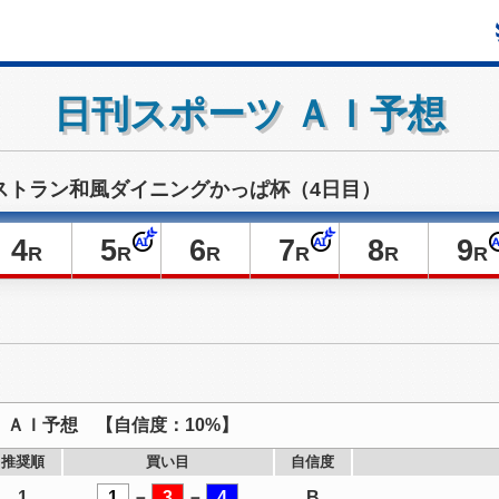
日刊スポーツ ＡＩ予想
ストラン和風ダイニングかっぱ杯（4日目）
4
5
6
7
8
9
R
R
R
R
R
R
ＡＩ予想 【自信度：10%】
推奨順
買い目
自信度
1
1
－
3
－
4
B